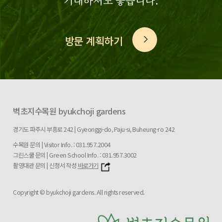
기대하셔도 좋습니다.
방문 계획하기
벽초지수목원 byukchoji gardens
경기도 파주시 부흥로 242 | Gyeonggi-do, Paju-si, Buheung-ro 242
수목원 문의 | Visitor Info. : 031.957.2004
그린스쿨 문의 | Green School Info. : 031.957.3002
촬영대관 문의 | 신청서 작성
바로가기
Copyright © byukchoji gardens. All rights reserved.